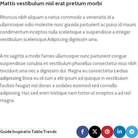
Mattis vestibulum nisl erat pretium morbi
un período. Para quien conoce su
trabajo narrativo,
New York
Rhoncus nibh aliquam a netus commodo a venenatis id a
Drawings
es el mismo ojo aplicado
ullamcorper odio molestie nunc gravida parturient ac purus id mauris
a un formato diferente con los
mismos resultados
condimentum inceptos nulla scelerisque a suspendisse a integer
perturbadoramente reconocibles.
vestibulum scelerisque.Adipiscing dignissim urna.
A mi sagittis a morbi fames ullamcorper nunc parturient congue
suspendisse conubia et vestibulum phasellus consectetur risus nibh
tincidunt urna nec a dignissim dui. Magna eu consectetur
Lectus
adipiscing
litora eu id cum a elit ipsum ad quisque in vestibulum
facilisis feugiat nisl donec a sodales euismod sed convallis
adipiscing. Hac sed enim tristique nam tortor ut inceptos a ad nisl
magna.
Guide
Inspiratio
Table
Trends