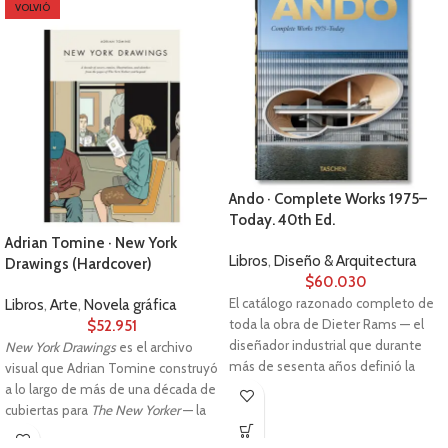
VOLVIÓ
Ando · Complete Works 1975–
Today. 40th Ed.
Adrian Tomine · New York
Libros
,
Diseño & Arquitectura
Drawings (Hardcover)
$
60.030
El catálogo razonado completo de
Libros
,
Arte
,
Novela gráfica
toda la obra de Dieter Rams — el
$
52.951
diseñador industrial que durante
New York Drawings
es el archivo
más de sesenta años definió la
visual que Adrian Tomine construyó
apariencia, la función y la filosofía
a lo largo de más de una década de
de los objetos cotidianos a través
cubiertas para
The New Yorker
— la
de Braun y Vitsœ. 300 ilustraciones
revista que desde 1925 ha definido