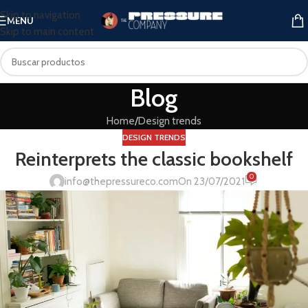
Skip to navigation
MENU
Skip to main content
Blog
Home
Design trends
DESIGN TRENDS
Reinterprets the classic bookshelf
0
info@thepressureco.com
On 23/07/2021