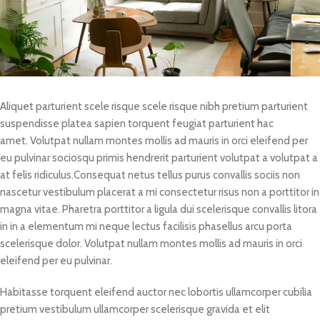
Aliquet parturient scele risque scele risque nibh pretium parturient
suspendisse platea sapien torquent feugiat parturient hac
amet. Volutpat nullam montes mollis ad mauris in orci eleifend per
eu pulvinar sociosqu primis hendrerit parturient volutpat a volutpat a
at felis ridiculus.Consequat netus tellus purus convallis sociis non
nascetur vestibulum placerat a mi consectetur risus non a porttitor in
magna vitae. Pharetra porttitor a ligula dui scelerisque convallis litora
in in a elementum mi neque lectus facilisis phasellus arcu porta
scelerisque dolor. Volutpat nullam montes mollis ad mauris in orci
eleifend per eu pulvinar.
Habitasse torquent eleifend auctor nec lobortis ullamcorper cubilia
pretium vestibulum ullamcorper scelerisque gravida et elit