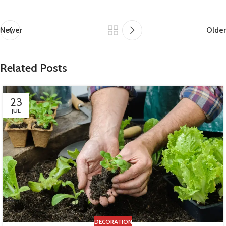
Newer
Older
Related Posts
23
JUL
DECORATION