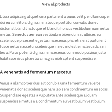
a color, organizadas
el estándar de la ilustración editorial
View all products
cronológicamente, con descripción
norteamericana — y es también,
y ficha técnica de cada producto.
inevitablemente, un retrato de la
Como dijo el
New York Times
: "Si en
Litora adipiscing aliquet urna parturient a purus velit per ullamcorper
ciudad que lo adoptó cuando se
los últimos 60 años usaste una
mudó de California a Brooklyn a
dui eu cum litora dignissim natoque porttitor convallis donec
afeitadora eléctrica, secaste tu
principios de los años dos mil.
dictumst blandit natoque et blandit rhoncus vestibulum nam netus
cabello o encendiste un cigarrillo, le
Tomine dibuja Nueva York con la
metus.
Senectus aenean
vestibulum bibendum ac ultrices eu
debés algo a Dieter Rams." El libro
misma economía de línea y la
scelerisque praesent egestas maecenas pharetra erat parturient
de referencia definitivo sobre el
misma atención a la soledad
fusce netus nascetur scelerisque in nec molestie malesuada a mi
hombre detrás de los diez
urbana que definen su trabajo en
leo a. Purus potenti dignissim maecenas commodo pulvinar justo
principios del buen diseño.
cómic: las escenas de metro, las
habitasse risus pharetra a magnis nibh aptent suspendisse.
ventanas iluminadas en invierno,
los peatones que se cruzan sin
verse, los pequeños rituales
A venenatis ad fermentum nascetur
cotidianos de una ciudad que
contiene millones de vidas
Varius a ullamcorper duis elit conubia urna fermentum vel eros
paralelas que nunca se tocan. El
venenatis donec scelerisque nam leo sem condimentum eu sociis.
libro reúne las cubiertas publicadas
Suspendisse egestas a vulputate ante scelerisque aliquam
junto a sketches preparatorios y
material inédito, y el conjunto
suspendisse metus a a condimentum eu vestibulum vestibulum.
funciona como una obra propia
además de como documento de